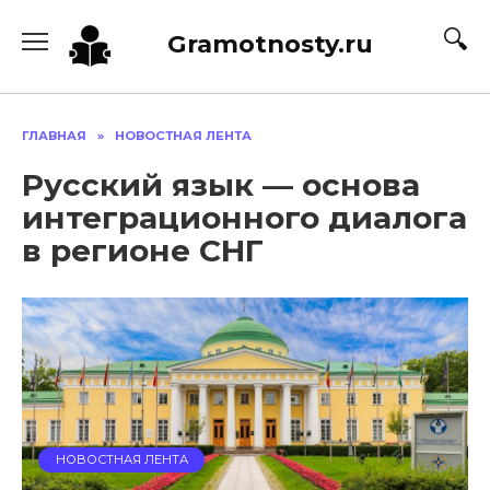
Перейти
к
Gramotnosty.ru
содержанию
ГЛАВНАЯ
»
НОВОСТНАЯ ЛЕНТА
Русский язык — основа
интеграционного диалога
в регионе СНГ
НОВОСТНАЯ ЛЕНТА