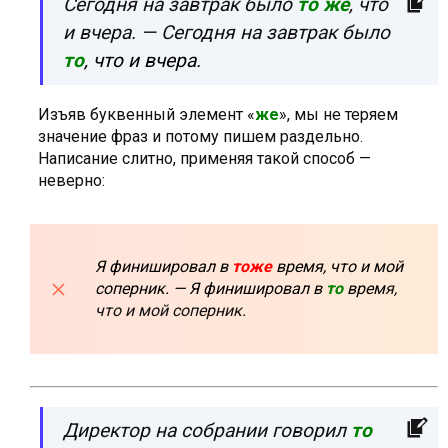
Сегодня на завтрак было
то же
, что
и вчера. — Сегодня на завтрак было
то
, что и вчера.
Изъяв буквенный элемент «
же
», мы не теряем
значение фраз и потому пишем раздельно.
Написание слитно, применяя такой способ —
неверно:
Я финишировал в
тоже
время, что и мой
соперник. — Я финишировал в
то
врем
я,
что и мой соперник.
Директор на собрании говорил
то