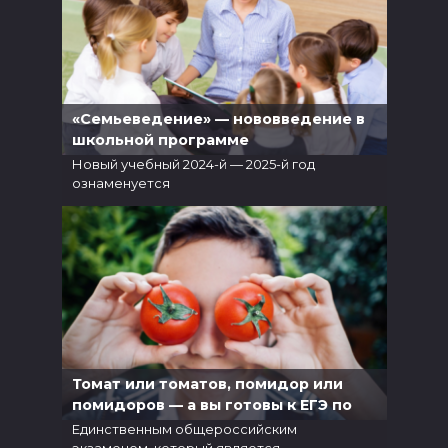
«Семьеведение» — нововведение в
школьной программе
Новый учебный 2024-й — 2025-й год
ознаменуется
5
6.1к.
Томат или томатов, помидор или
помидоров — а вы готовы к ЕГЭ по
русскому?
Единственным общероссийским