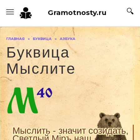
Перейти
к
Gramotnosty.ru
содержанию
ГЛАВНАЯ
»
БУКВИЦА
»
АЗБУКА
Буквица
Мыслитe
Мыслить - значит созидать,
Светлый Мiръ наш