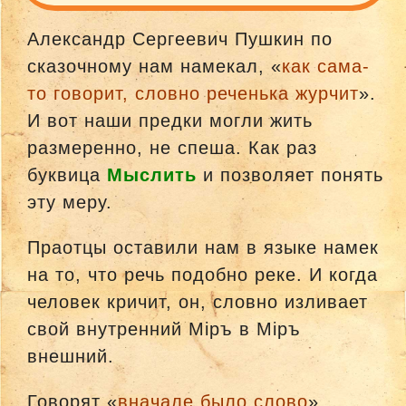
Александр Сергеевич Пушкин по
сказочному нам намекал, «
как сама-
то говорит, словно реченька журчит
».
И вот наши предки могли жить
размеренно, не спеша. Как раз
буквица
Мыслить
и позволяет понять
эту меру.
Праотцы оставили нам в языке намек
на то, что речь подобно реке. И когда
человек кричит, он, словно изливает
свой внутренний Мiръ в Мiръ
внешний.
Говорят «
вначале было слово
».