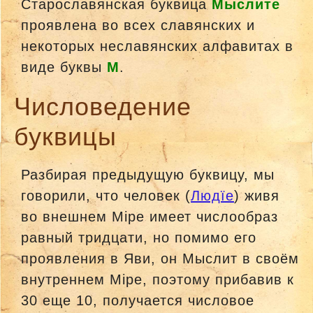
Старославянская буквица
Мыслите
проявлена во всех славянских и
некоторых неславянских алфавитах в
виде буквы
М
.
Числоведение
буквицы
Разбирая предыдущую буквицу, мы
говорили, что человек (
Людїе
) живя
во внешнем Мiре имеет числообраз
равный тридцати, но помимо его
проявления в Яви, он Мыслит в своём
внутреннем Мiре, поэтому прибавив к
30 еще 10, получается числовое