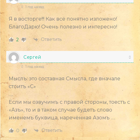
1 год назад
Я в восторге!!! Как всё понятно изложено!
БлагоДарю! Очень полезно и интересно!
Ответить
2
Сергей
1 год назад
Мыслъ: это составная Смысла, где вначале
стоитъ «С»
….
Если мы озвучимъ с правой стороны, тоестъ с
«Азъ», то и в таком случае будетъ слово
именемъ буквица, наречённая Азомъ ….
Ответить
0