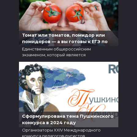
Томат или томатов, помидор или
помидоров — а вы готовы к ЕГЭ по
русскому?
Единственным общероссийским
экзаменом, который является
5
5.8к.
Сформулирована тема Пушкинского
конкурса в 2024 году
Организаторы XXIV Международного
конкурса педагогов-русистов