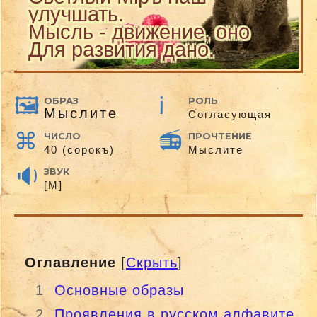
улучшать.
Мысль - движение, оно
Для развития дано.
ОБРАЗ
РОЛЬ
Мыслитe
Согласующая
ЧИСЛО
ПРОЧТЕНИЕ
40 (сорокъ)
Мыслите
ЗВУК
[М]
Оглавление
[
Скрыть
]
1
Основные образы
2
Проявления в русском алфавите