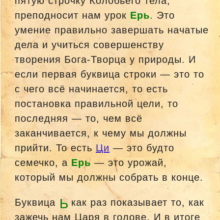
пятую строчку Колобьего тела,
преподносит нам урок
Ерь
. Это
умение правильно завершать начатые
дела и учиться совершенству
творения Бога-Творца у природы. И
если первая буквица строки — это то
с чего всё начинается, то есть
постановка правильной цели, то
последняя — то, чем всё
заканчивается, к чему мы должны
прийти. То есть
Ци
— это будто
семечко, а
Ерь
— это урожай,
который мы должны собрать в конце.
Ь
Буквица
как раз показывает то, как
зажечь нам Царя в голове. И в итоге