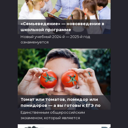
«Семьеведение» — нововведение в
школьной программе
Новый учебный 2024-й — 2025-й год
ознаменуется
5
6.1к.
Томат или томатов, помидор или
помидоров — а вы готовы к ЕГЭ по
русскому?
Единственным общероссийским
экзаменом, который является
5
5.8к.