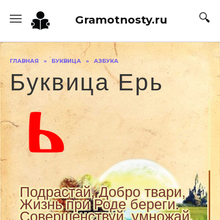
Перейти
к
Gramotnosty.ru
содержанию
ГЛАВНАЯ
»
БУКВИЦА
»
АЗБУКА
Буквица Ерь
Подрастай, Добро твари,
Жизнь при Роде береги.
Совершенствуй, умножай,