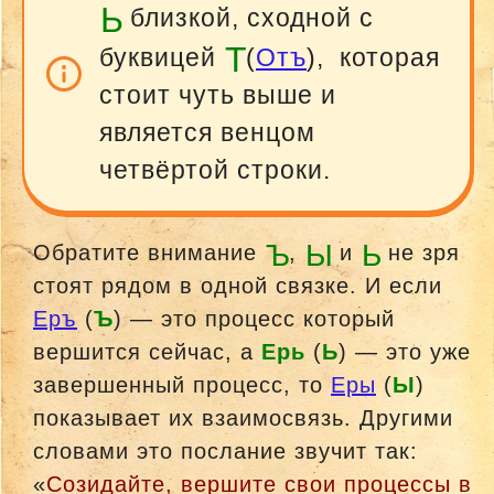
Ь
близкой, сходной с
T
буквицей
(
Отъ
), которая
стоит чуть выше и
является венцом
четвёртой строки.
Ъ
Ы
Ь
Обратите внимание
,
и
не зря
стоят рядом в одной связке. И если
Еръ
(
Ъ
) — это процесс который
вершится сейчас, а
Ерь
(
Ь
) — это уже
завершенный процесс, то
Еры
(
Ы
)
показывает их взаимосвязь. Другими
словами это послание звучит так:
«
Созидайте, вершите свои процессы в