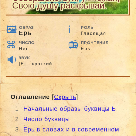
Свою душу раскрывай.
ОБРАЗ
РОЛЬ
Ерь
Гласящая
ЧИСЛО
ПРОЧТЕНИЕ
Нет
Ерь
ЗВУК
[Е] - краткий
Оглавление
[
Скрыть
]
1
Начальные образы буквицы Ь
2
Число буквицы
3
Ерь в словах и в современном