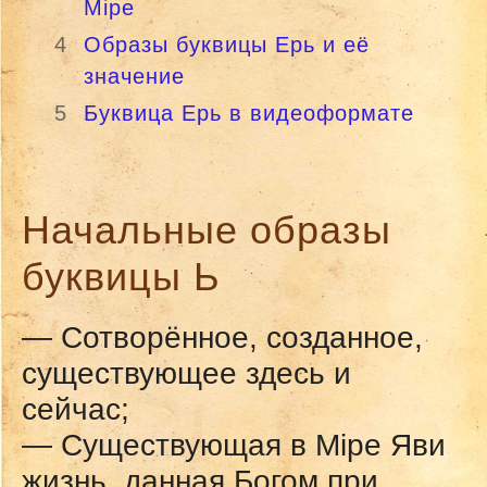
Мiре
4
Образы буквицы Ерь и её
значение
5
Буквица Ерь в видеоформате
Начальные образы
буквицы Ь
— Сотворённое, созданное,
существующее здесь и
сейчас;
— Существующая в Мiре Яви
жизнь, данная Богом при