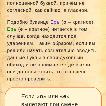
полноценной буквой, причём не
согласной, как сейчас, а гласной.
Подобно буквице
Еръ
(
о
– кратное),
Ерь
(
е
– кратное) читается в том
случае, когда находится под
ударением. Таким образом, если вы
решили начать сознательно вводить
данные буквы в свой духовный
обиход и не понимаете, где всё же
они должны стоять, то это очень
просто проверить.
Если «
о
» или «
е
»
вылетают при смене