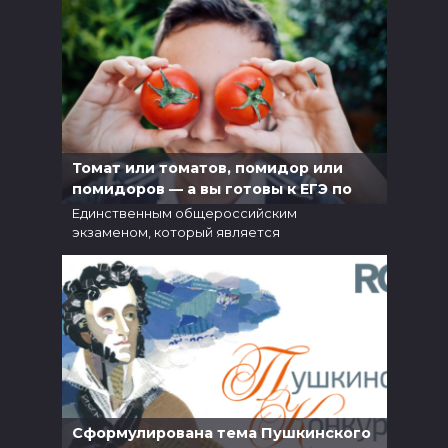
Томат или томатов, помидор или
помидоров — а вы готовы к ЕГЭ по
русскому?
Единственным общероссийским
экзаменом, который является
5
5.8к.
Сформулирована тема Пушкинского