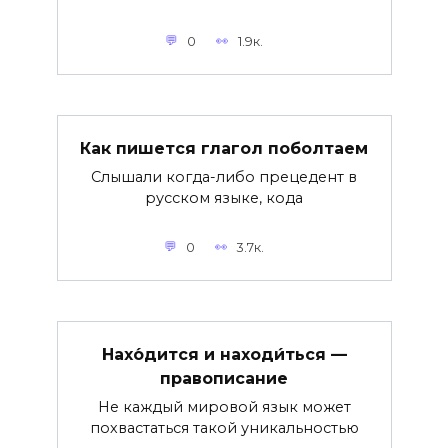
0
1.9к.
Как пишется глагол поболтаем
Слышали когда-либо прецедент в
русском языке, кода
0
3.7к.
Нахо́дится и находи́ться —
правописание
Не каждый мировой язык может
похвастаться такой уникальностью