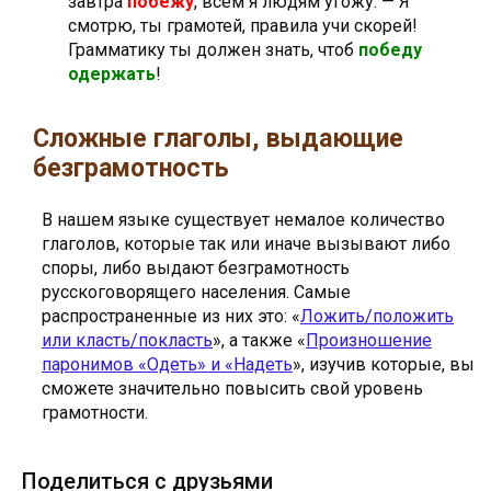
завтра
побежу
, всем я людям угожу. — Я
смотрю, ты грамотей, правила учи скорей!
Грамматику ты должен знать, чтоб
победу
одержать
!
Сложные глаголы, выдающие
безграмотность
В нашем языке существует немалое количество
глаголов, которые так или иначе вызывают либо
споры, либо выдают безграмотность
русскоговорящего населения. Самые
распространенные из них это: «
Ложить/положить
или класть/покласть
», а также «
Произношение
паронимов «Одеть» и «Надеть
», изучив которые, вы
сможете значительно повысить свой уровень
грамотности.