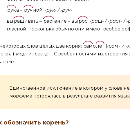
рук
а –
руч
ной:
-рук- / -руч-
вы
ращ
ивать –
раст
ение – вы
рос
:
-ращ- / -раст- / -
гласной, поскольку обычно они имеют особое ор
 некоторых слов целых два корня:
сам
о
лёт
(
-сам-
и
-л
естр
а (
-мед-
и
-сестр-
). С особенностями их строени
ласных.
Единственное исключение в котором у слова нет 
морфема потерялась в результате развития язык
к обозначить корень?