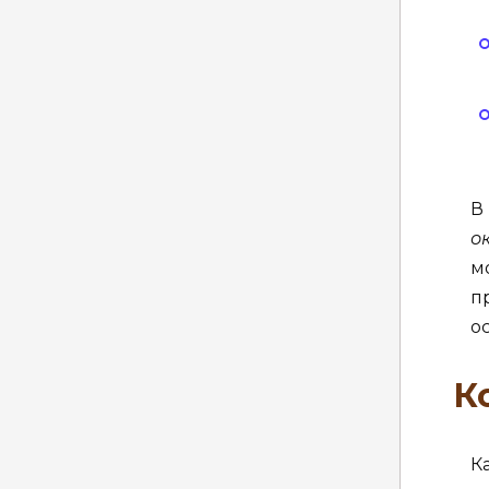
В
о
м
п
о
К
К