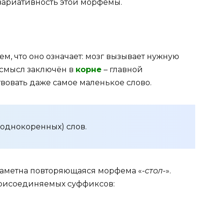
вариативность этой морфемы.
м, что оно означает: мозг вызывает нужную
 смысл заключён в
корне
– главной
твовать даже самое маленькое слово.
(однокоренных) слов.
заметна повторяющаяся морфема «
-стол-
».
присоединяемых суффиксов: