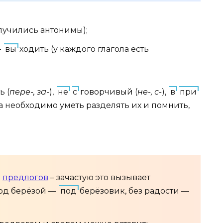
лучились антонимы);
–
вы
ходить (у каждого глагола есть
ь (
пере-, за-
),
не
с
говорчивый (
не-, с-
),
в
при
а необходимо уметь разделять их и помнить,
и
предлогов
– зачастую это вызывает
под берёзой —
под
берёзовик, без радости —