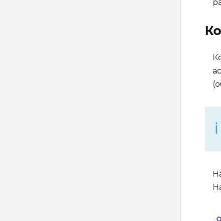
р
К
К
а
(
Н
Н