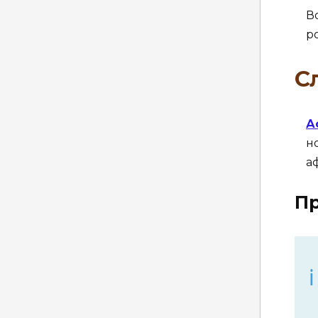
В
р
С
А
н
а
Пр