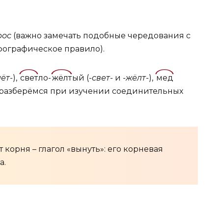
рос
(важно замечать подобные чередования с
фографическое правило).
ёт-
),
свет
ло-
жёлт
ый (
-свет-
и
-жёлт-
),
мед
я разберёмся при изучении соединительных
корня – глагол «вынуть»: его корневая
а.