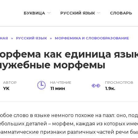
БУКВИЦА
РУССКИЙ ЯЗЫК
СЛОВАРЬ
ВНАЯ
»
РУССКИЙ ЯЗЫК
»
МОРФЕМИКА И СЛОВООБРАЗОВАНИЕ
орфема как единица язык
лужебные морфемы
АВТОР
НА ЧТЕНИЕ
ПРОСМОТРОВ
YK
11 мин
1.9к.
юбое слово в языке немного похоже на пазл: оно, по
ебольших деталей – морфем, каждая из которых имее
рамматические признаки различных частей речи был