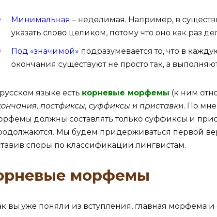
Минимальная
– неделимая. Например, в существ
указать слово целиком, потому что оно как раз де
Под «значимой»
подразумевается то, что в кажд
окончания существуют не просто так, а выполняю
 русском языке есть
корневые морфемы
(к ним отн
кончания, постфиксы, суффиксы и приставки
. По мн
орфемы должны составлять только суффиксы и прист
родолжаются. Мы будем придерживаться первой вер
ставив споры по классификации лингвистам.
орневые морфемы
ак вы уже поняли из вступления, главная морфема и