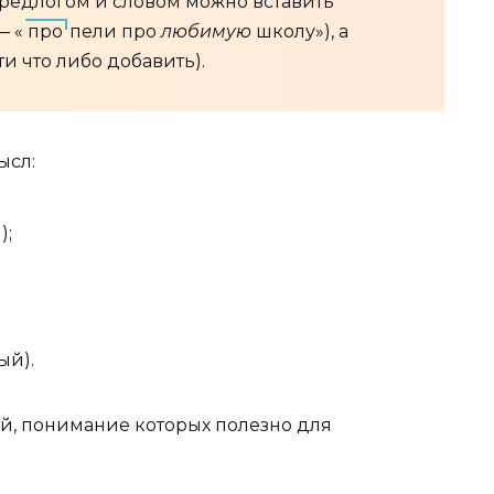
предлогом и словом можно вставить
— «
про
пели про
любимую
школу»), а
и что либо добавить).
ысл:
);
ый).
й, понимание которых полезно для