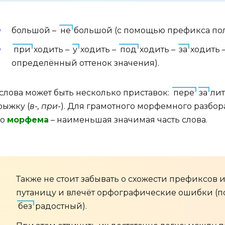
большой –
не
большой (с помощью префикса по
при
ходить –
у
ходить –
под
ходить –
за
ходить 
определённый оттенок значения).
 слова может быть несколько приставок:
пере
за
лит
рыжку (
в-, при-
). Для грамотного морфемного разбор
то
морфема
– наименьшая значимая часть слова.
Также не стоит забывать о схожести префиксов 
путаницу и влечёт орфографические ошибки (
без
радостный).