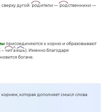
 сверху дугой:
род
ители —
род
ственники —
мы
присоединяются к корню и образовывают
ь
–
чит
а
ешь
). Именно благодаря
новится богаче.
д корнем, которая дополняет смысл слова