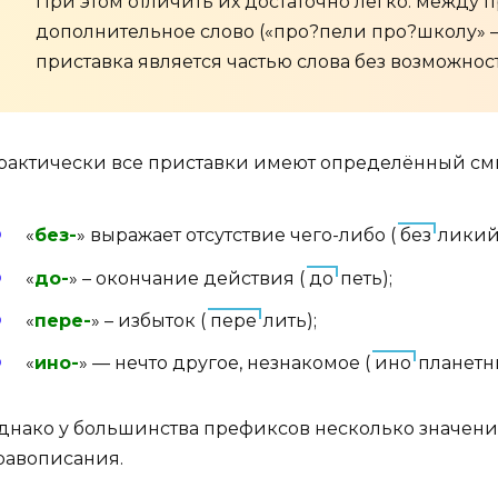
При этом отличить их достаточно легко: между 
дополнительное слово («про?пели про?школу» 
приставка является частью слова без возможност
рактически все приставки имеют определённый см
«
без-
» выражает отсутствие чего-либо (
без
ликий
«
до-
» – окончание действия (
до
петь);
«
пере-
» – избыток (
пере
лить);
«
ино-
» — нечто другое, незнакомое (
ино
планетн
днако у большинства префиксов несколько значени
равописания.