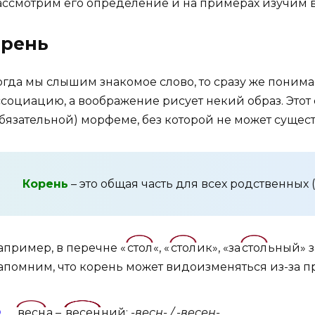
ассмотрим его определение и на примерах изучим 
орень
огда мы слышим знакомое слово, то сразу же понимае
ссоциацию, а воображение рисует некий образ. Этот
обязательной) морфеме, без которой не может сущес
Корень
– это общая часть для всех родственных 
апример, в перечне «
стол
«, «
стол
ик», «за
стол
ьный» 
апомним, что корень может видоизменяться из-за 
весн
а –
весен
ний:
-весн- / -весен-