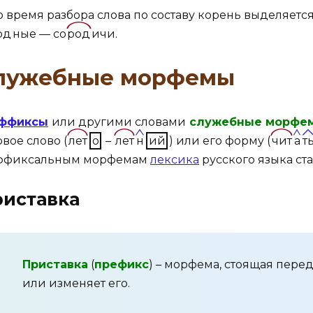
о время разбора слова по составу корень выделяется
од
ные — со
род
ичи.
лужебные морфемы
ффиксы
или другими словами
служебные морфе
овое слово (
лет
о
–
лет
н
ий
) или его форму (
чит
а
т
ффиксальным морфемам
лексика
русского языка ста
иставка
Приставка
(
префикс
) – морфема, стоящая пере
или изменяет его.