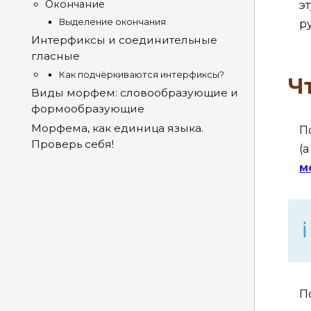
Окончание
э
Выделение окончания
р
Интерфиксы и соединительные
гласные
Как подчёркиваются интерфиксы?
Ч
Виды морфем: словообразующие и
формообразующие
Морфема, как единица языка.
П
Проверь себя!
(
м
П