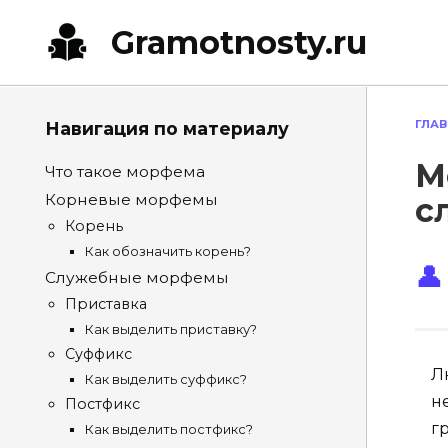
Перейти
Gramotnosty.ru
к
содержанию
ГЛА
Навигация по материалу
М
Что такое морфема
Корневые морфемы
с
Корень
Как обозначить корень?
Служебные морфемы
Приставка
Как выделить приставку?
Суффикс
Л
Как выделить суффикс?
н
Постфикс
г
Как выделить постфикс?