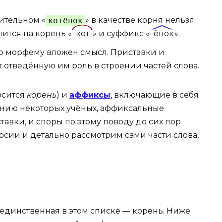
ительном «
котёнок
» в качестве корня нельзя
лится на корень «
-кот-
» и суффикс «
-ёнок
».
ую морфему вложен смысл. Приставки и
т отведённую им роль в строении частей слова.
осится
корень
) и
аффиксы
, включающие в себя
ению некоторых учёных, аффиксальные
авки, и споры по этому поводу до сих пор
сии и детально рассмотрим сами части слова,
 единственная в этом списке — корень. Ниже