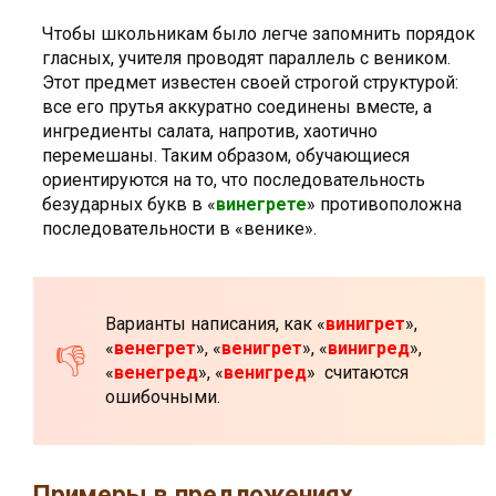
Чтобы школьникам было легче запомнить порядок
гласных, учителя проводят параллель с веником.
Этот предмет известен своей строгой структурой:
все его прутья аккуратно соединены вместе, а
ингредиенты салата, напротив, хаотично
перемешаны. Таким образом, обучающиеся
ориентируются на то, что последовательность
безударных букв в «
винегрете
» противоположна
последовательности в «венике».
Варианты написания, как «
винигрет
»,
«
венегрет
», «
венигрет
», «
винигред
»,
«
венегред
», «
венигред
» считаются
ошибочными.
Примеры в предложениях