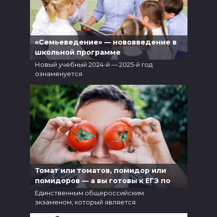
«Семьеведение» — нововведение в
школьной программе
Новый учебный 2024-й — 2025-й год
ознаменуется
5
6.1к.
Томат или томатов, помидор или
помидоров — а вы готовы к ЕГЭ по
русскому?
Единственным общероссийским
экзаменом, который является
5
5.8к.