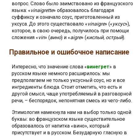
вопрос. Слово было заимствовано из французского
языка: «
vinaigrette
» образовалось благодаря
суффиксу и означало соус, приготовленный из
уксуса. До этого существовало «
vinaigre
» («
уксус
»),
которое, в свою очередь, получилось при помощи
сложения «
vin
» (
вино
) и «
aigre
» (
кислый, острый
).
Правильное и ошибочное написание
Интересно, что значение слова «
винегрет
» в
русском языке немного расширилось: мы
предполагаем не только уксусный соус, но и все
ингредиенты блюда. Стоит отметить, что есть и
другой смысл, чаще употребляемый в разговорной
речи, – беспорядок, непонятная смесь из чего-либо.
Этимология намекнула нам на выбор только одной
буквы: во французском языке существительное
образовалось от напитка «вино», который
присутствует и в русском. Безударную гласную в